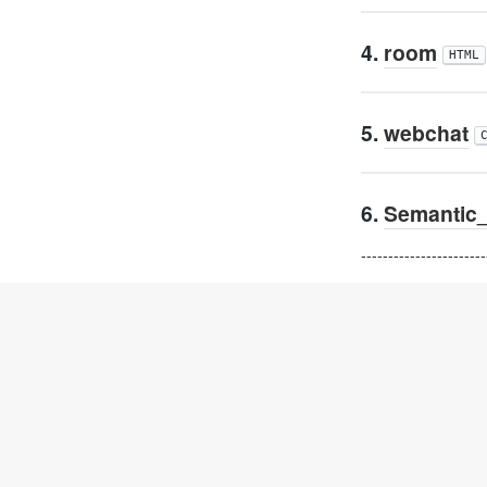
4.
room
HTML
5.
webchat
6.
Semantic
-----------------