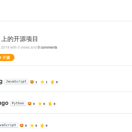
ub 上的开源项目
, 2019
with
0
views and
0
comments
# 开源
g
🤩
⭐️
🖖
JavaScript
1
1
0
ngo
🤩
⭐️
🖖
Python
0
0
0
🤩
⭐️
🖖
vaScript
0
0
0