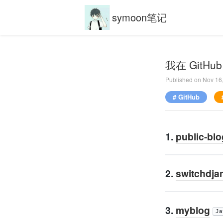
symoon笔记
我在 GitH
Published on
Nov 16
# GitHub
1.
public-blo
2.
switchdja
3.
myblog
Ja